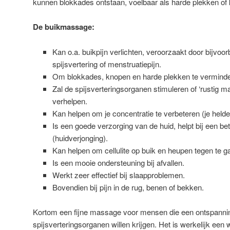
kunnen blokkades ontstaan, voelbaar als harde plekken of
De buikmassage:
Kan o.a. buikpijn verlichten, veroorzaakt door bijvoor
spijsvertering of menstruatiepijn.
Om blokkades, knopen en harde plekken te verminde
Zal de spijsverteringsorganen stimuleren of ‘rustig 
verhelpen.
Kan helpen om je concentratie te verbeteren (je helde
Is een goede verzorging van de huid, helpt bij een bet
(huidverjonging).
Kan helpen om cellulite op buik en heupen tegen te g
Is een mooie ondersteuning bij afvallen.
Werkt zeer effectief bij slaapproblemen.
Bovendien bij pijn in de rug, benen of bekken.
Kortom een fijne massage voor mensen die een ontspannin
spijsverteringsorganen willen krijgen. Het is werkelijk een