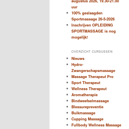
augustus 2026, 19.30-21.00
uur
100% geslaagden
Sportmassage 26-5-2026
Inschrijven OPLEIDING
SPORTMASSAGE is nog
mogelijk!
OVERZICHT CURSUSSEN
Nieuws
Hydro-
Zwangerschapsmassage
Massage Therapeut Pro
Sport Therapeut
Wellness Therapeut
Aromatherapie
Bindweefselmassage
Blessurepreventie
Buikmassage
Cupping Massage
Fullbody Wellness Massage