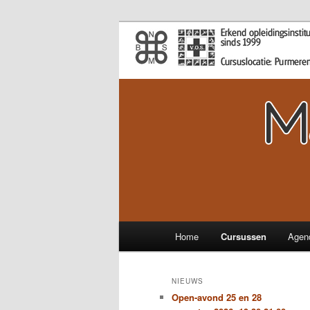
Spring
Van Ontspannings- en Sportmas
naar
de
Massage Oplei
primaire
Holland – Pu
inhoud
Hoofdmenu
Home
Cursussen
Agen
NIEUWS
Open-avond 25 en 28