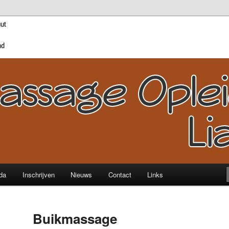
sage tot Wellness- en Sport Therapeut!
dingen Lian Bart l Noord
rmerend
da
Inschrijven
Nieuws
Contact
Links
Buikmassage