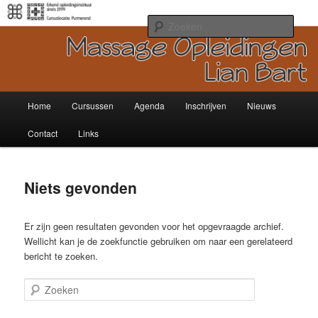
Spring
Spring
Van Ontspannings- en Sportmassage tot Wellness- en Sport Therapeut!
naar
naar
Zoek
de
de
primaire
secundaire
Massage Opleidingen Lian Bart l
inhoud
inhoud
Noord Holland – Purmerend
Hoofdmenu
Home
Cursussen
Agenda
Inschrijven
Nieuws
Contact
Links
Niets gevonden
Er zijn geen resultaten gevonden voor het opgevraagde archief.
Wellicht kan je de zoekfunctie gebruiken om naar een gerelateerd
bericht te zoeken.
Zoeken