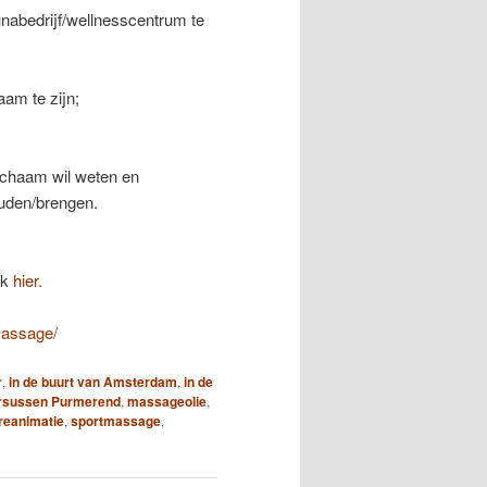
unabedrijf/wellnesscentrum te
am te zijn;
ichaam wil weten en
ouden/brengen.
ik
hier.
massage/
r
,
in de buurt van Amsterdam
,
in de
sussen Purmerend
,
massageolie
,
reanimatie
,
sportmassage
,