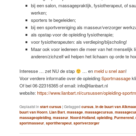
bij een salon, massagepraktijk, fysiotherapeut, of sa
werken;
sporters te begeleiden;
bij een sportvereniging als masseur/verzorger werkza
als opstap voor de opleiding fysiotherapie;
voor fysiotherapeuten: als verdieping/bijscholing!
Maar ook voor iedereen die meer van het menselijk l
anderen/zichzelf wil helpen het lichaam op orde te h
Interesse … zet NU de stap
… en
meld u snel aan
!
Voor verdere informatie over de opleiding
Sportmassage
kl
Of bel 06-22316365 of email: info@lianbart.nl
website:
https://www.lianbart.nl/cursussen/opleiding-sport
Geplaatst in
start cursus
|
Getagged
cursus
,
in de buurt van Alkmaa
buurt van Hoorn
,
Lian Bart
,
massage
,
massagecursus
,
massagecur
massageopleiding
,
masseur
,
Noord-Holland
,
opleiding
,
Purmerend
,
sportmasseur
,
sporttherapeut
,
sportverzorger