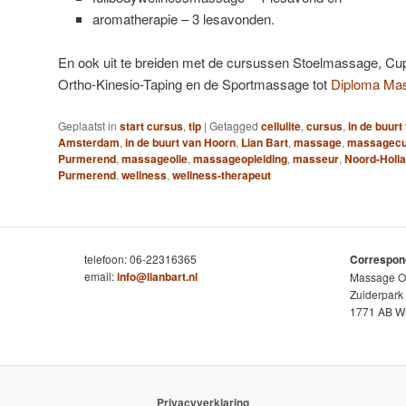
aromatherapie – 3 lesavonden.
En ook uit te breiden met de cursussen Stoelmassage, Cu
Ortho-Kinesio-Taping en de Sportmassage tot
Diploma Ma
Geplaatst in
start cursus
,
tip
|
Getagged
cellulite
,
cursus
,
in de buur
Amsterdam
,
in de buurt van Hoorn
,
Lian Bart
,
massage
,
massagecu
Purmerend
,
massageolie
,
massageopleiding
,
masseur
,
Noord-Holl
Purmerend
,
wellness
,
wellness-therapeut
telefoon: 06-22316365
Correspon
email:
info@lianbart.nl
Massage Op
Zuiderpark
1771 AB Wi
Privacyverklaring