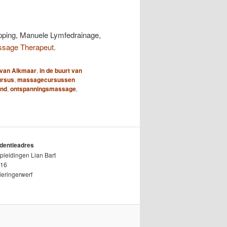
pping, Manuele Lymfedrainage,
ssage Therapeut
.
t van Alkmaar
,
in de buurt van
rsus
,
massagecursussen
and
,
ontspanningsmassage
,
dentieadres
leidingen Lian Bart
 16
eringerwerf