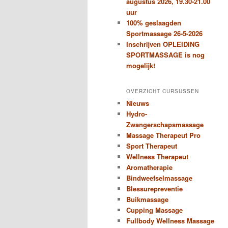
augustus 2026, 19.30-21.00
uur
100% geslaagden
Sportmassage 26-5-2026
Inschrijven OPLEIDING
SPORTMASSAGE is nog
mogelijk!
OVERZICHT CURSUSSEN
Nieuws
Hydro-
Zwangerschapsmassage
Massage Therapeut Pro
Sport Therapeut
Wellness Therapeut
Aromatherapie
Bindweefselmassage
Blessurepreventie
Buikmassage
Cupping Massage
Fullbody Wellness Massage