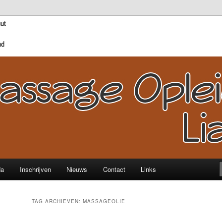
sage tot Wellness- en Sport Therapeut!
dingen Lian Bart l Noord
rmerend
da
Inschrijven
Nieuws
Contact
Links
TAG ARCHIEVEN:
MASSAGEOLIE