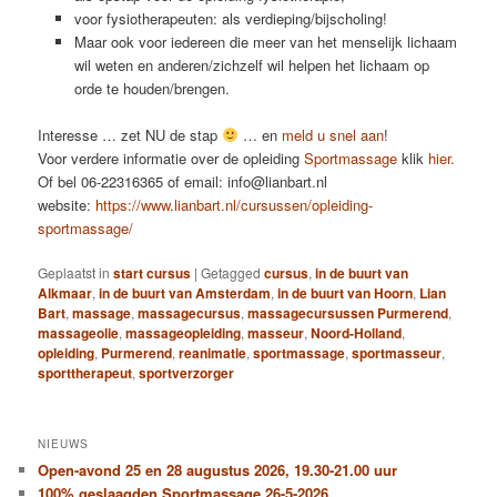
voor fysiotherapeuten: als verdieping/bijscholing!
Maar ook voor iedereen die meer van het menselijk lichaam
wil weten en anderen/zichzelf wil helpen het lichaam op
orde te houden/brengen.
Interesse … zet NU de stap
… en
meld u snel aan
!
Voor verdere informatie over de opleiding
Sportmassage
klik
hier.
Of bel 06-22316365 of email: info@lianbart.nl
website:
https://www.lianbart.nl/cursussen/opleiding-
sportmassage/
Geplaatst in
start cursus
|
Getagged
cursus
,
in de buurt van
Alkmaar
,
in de buurt van Amsterdam
,
in de buurt van Hoorn
,
Lian
Bart
,
massage
,
massagecursus
,
massagecursussen Purmerend
,
massageolie
,
massageopleiding
,
masseur
,
Noord-Holland
,
opleiding
,
Purmerend
,
reanimatie
,
sportmassage
,
sportmasseur
,
sporttherapeut
,
sportverzorger
NIEUWS
Open-avond 25 en 28 augustus 2026, 19.30-21.00 uur
100% geslaagden Sportmassage 26-5-2026