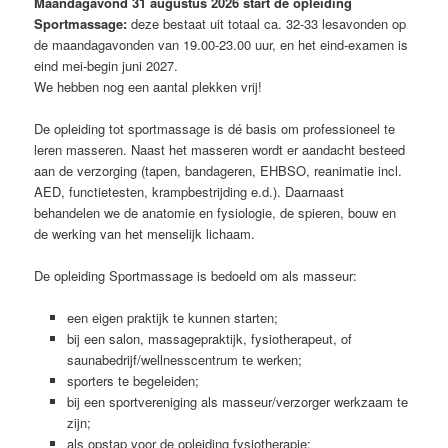
Maandagavond 31 augustus 2026 start de opleiding
Sportmassage:
deze bestaat uit totaal ca. 32-33 lesavonden op
de maandagavonden van 19.00-23.00 uur, en het eind-examen is
eind mei-begin juni 2027.
We hebben nog een aantal plekken vrij!
De opleiding tot sportmassage is dé basis om professioneel te
leren masseren. Naast het masseren wordt er aandacht besteed
aan de verzorging (tapen, bandageren, EHBSO, reanimatie incl.
AED, functietesten, krampbestrijding e.d.). Daarnaast
behandelen we de anatomie en fysiologie, de spieren, bouw en
de werking van het menselijk lichaam.
De opleiding Sportmassage is bedoeld om als masseur:
een eigen praktijk te kunnen starten;
bij een salon, massagepraktijk, fysiotherapeut, of
saunabedrijf/wellnesscentrum te werken;
sporters te begeleiden;
bij een sportvereniging als masseur/verzorger werkzaam te
zijn;
als opstap voor de opleiding fysiotherapie;