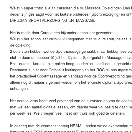
We zijn super trots: alle 11 cursisten die bij Massage Opleidingen Lian
deden zijn geslaagd voor het laatste onderdeel (Sportverzorging) en on
DIPLOMA SPORTVERZORGING EN -MASSAGE!
Het is mede door Corona een bijzonder schooljaar geworden:
We zijn het schooljaar 2019-2020 begonnen met 12 cursisten, helaas is 
de opleiding.
2 cursisten hebben wel de Sportmassage gehaald, maar hebben beslote
niet te doen en hebben 10 juli het Diploma Sportgerichte Massage ontv
En 1 cursist “kon niet alle ballen hoog houden” en heeft een uitgesteld
Daarnaast zijn er door Corona 3 leerlingen van het ROC bij ons ingestro
het praktijkdeel Sportmassage en vandaag voor de Sportverzorging g
alleen nog dit najaar afgerond worden om het erkende diploma Sportve
ontvangen.
Het corona-virus heeft veel gevraagd van de cursisten en van de docent
met wel een aantal digitale lessen, om daarna weer vol bezig te gaan
per week les. We vroegen veel inzet om thuis ook goed te oefenen.
In overleg met de examenstichting NESM, konden we de examendatum
kwamen de NESM-examinatoren naar Purmerend om de examens op de o