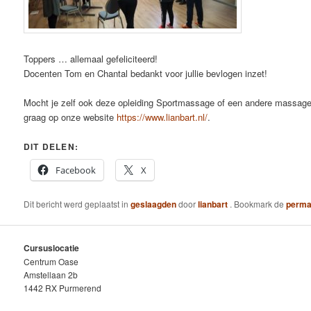
Toppers … allemaal gefeliciteerd!
Docenten Tom en Chantal bedankt voor jullie bevlogen inzet!
Mocht je zelf ook deze opleiding Sportmassage of een andere massagec
graag op onze website
https://www.lianbart.nl/
.
DIT DELEN:
Facebook
X
Dit bericht werd geplaatst in
geslaagden
door
lianbart
. Bookmark de
perma
Cursuslocatie
Centrum Oase
Amstellaan 2b
1442 RX Purmerend