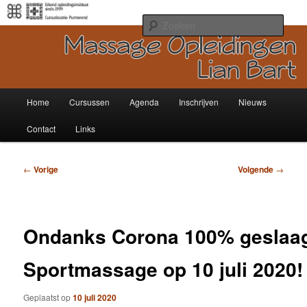
Spring
Van Ontspannings- en Sportmassage tot Wellness- en Sport Therapeut!
naar
Zoek
de
primaire
Massage Opleidingen Lian Bart l
inhoud
Noord Holland – Purmerend
Hoofdmenu
Home
Cursussen
Agenda
Inschrijven
Nieuws
Contact
Links
Bericht
←
Vorige
Volgende
→
navigatie
Ondanks Corona 100% geslaa
Sportmassage op 10 juli 2020!
Geplaatst op
10 juli 2020